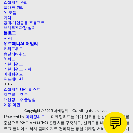
검색엔진 관리
북마크 관리
AI 모음
가격
공개/개인공유 프롬프트
브라우저확장 설치
블로그
지식
위드애니AI 패밀리
키워드위드
유틸리티위드
AI위드
리뷰어위드
리뷰어위드 카페
마케팅위드
위드애니AI
기타
검색엔진 URL 리스트
자주묻는 질문
개인정보 취급방침
이용 약관
Copyright © 2025 마케팅위드 Co. All rights reserved.
Powered by
마케팅위드
— 마케팅위드는 이미 신뢰를 형성한 웹블로그를
💬
중심으로 SEO·AEO·GEO 콘텐츠를 구축하고, 신뢰도를 네이버 브랜드 블
로그·플레이스·회사 홈페이지로 전파하는 통합 마케팅 서비스를 제공합니