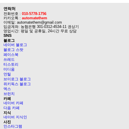
연락처
전화번호 :
010-5778-1756
카카오톡 :
automatethem
이메일: automatethem@gmail.com
입금계좌: 농협은행 301-0312-4534-11 권상기
영업시간: 평일 및 공휴일, 24시간 무료 상담
SNS
블로그
네이버 블로그
블로그 스팟
페이스북
쓰레드
티스토리
미디움
언틸
브이로그 블로그
위키독스 블로그
엑스
브런치
카페
네이버 카페
다음 카페
지식
네이버 지식인
사진
인스타그램