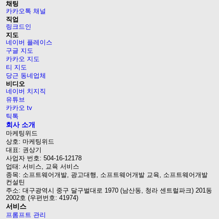
채팅
카카오톡 채널
직업
링크드인
지도
네이버 플레이스
구글 지도
카카오 지도
티 지도
당근 동네업체
비디오
네이버 치지직
유튜브
카카오 tv
틱톡
회사 소개
마케팅위드
상호: 마케팅위드
대표: 권상기
사업자 번호: 504-16-12178
업태: 서비스, 교육 서비스
종목: 소프트웨어개발, 광고대행, 소프트웨어개발 교육, 소프트웨어개발
컨설틴
주소: 대구광역시 중구 달구벌대로 1970 (남산동, 청라 센트럴파크) 201동
2002호 (우편번호: 41974)
서비스
프롬프트 관리